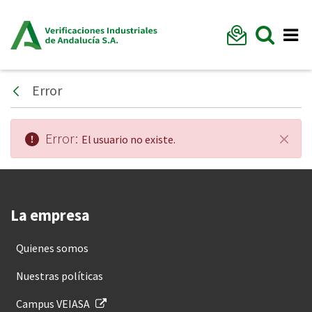
Formu
Mostr
Me
Error
Atrás
Error:
El usuario no existe.
Cerra
La empresa
Quienes somos
Nuestras políticas
Campus VEIASA