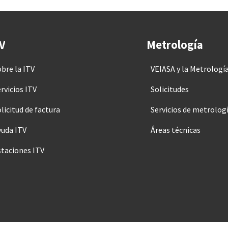
V
Metrología
obre la ITV
VEIASA y la Metrologí
rvicios ITV
Solicitudes
licitud de factura
Servicios de metrolog
yuda ITV
Áreas técnicas
staciones ITV