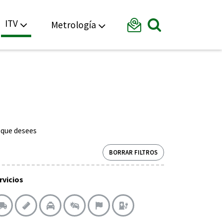
Formular
ITV
Metrología
Mostrar bu
o que desees
BORRAR FILTROS
rvicios