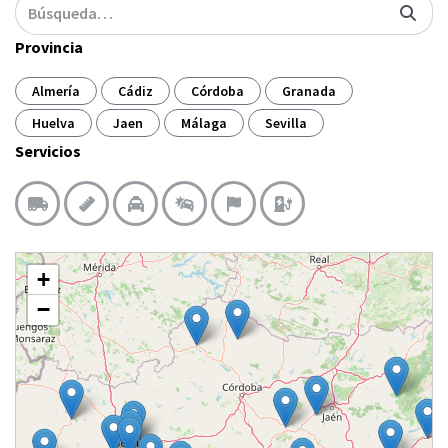
Provincia
Almería
Cádiz
Córdoba
Granada
Huelva
Jaen
Málaga
Sevilla
Servicios
+
−