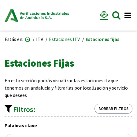
Formu
Mostr
Me
Ir a página de inicio
Estás en:
ITV
Estaciones ITV
Estaciones fijas
Estaciones Fijas
En esta sección podrás visualizar las estaciones itv que
tenemos en andalucia y filtrarlas por localización y servicio
que desees
Filtros:
BORRAR FILTROS
Palabras clave