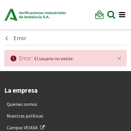
Formu
Mostr
Me
Error
Atrás
Error:
El usuario no existe.
Cerra
La empresa
Quienes somos
Nuestras políticas
Campus VEIASA