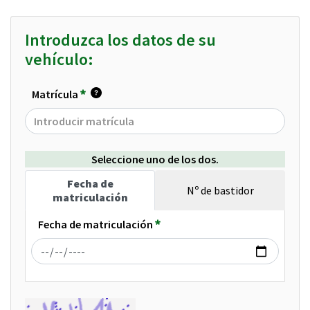
VeiasaNotificacionesItv
Introduzca los datos de su
vehículo:
Requerido
Matrícula
Introduzca la matrícula de su vehículo, sin u
Seleccione uno de los dos.
Fecha de
Nº de bastidor
matriculación
Fecha de matriculación
Requerido