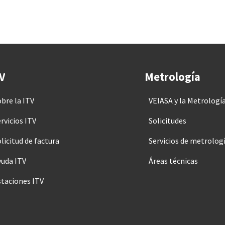
V
Metrología
obre la ITV
VEIASA y la Metrologí
rvicios ITV
Solicitudes
licitud de factura
Servicios de metrolog
yuda ITV
Áreas técnicas
staciones ITV