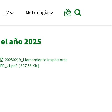
Formular
ITV
Metrología
Mostrar bu
 el año 2025
20250219_Llamamiento inspectores
FD_v1.pdf ( 637,56 Kb )