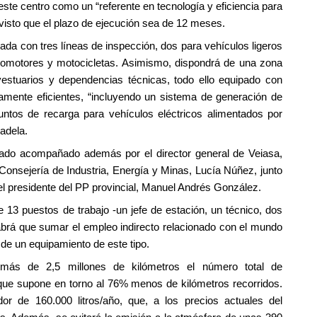
este centro como un “referente en tecnología y eficiencia para
evisto que el plazo de ejecución sea de 12 meses.
da con tres líneas de inspección, dos para vehículos ligeros
clomotores y motocicletas. Asimismo, dispondrá de una zona
 vestuarios y dependencias técnicas, todo ello equipado con
amente eficientes, “incluyendo un sistema de generación de
untos de recarga para vehículos eléctricos alimentados por
radela.
stado acompañado además por el director general de Veiasa,
la Consejería de Industria, Energía y Minas, Lucía Núñez, junto
el presidente del PP provincial, Manuel Andrés González.
e 13 puestos de trabajo -un jefe de estación, un técnico, dos
habrá que sumar el empleo indirecto relacionado con el mundo
 de un equipamiento de este tipo.
más de 2,5 millones de kilómetros el número total de
que supone en torno al 76% menos de kilómetros recorridos.
r de 160.000 litros/año, que, a los precios actuales del