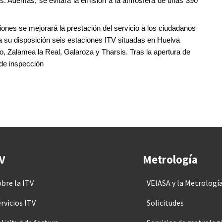
s. Además, se evitará la emisión a la atmósfera de unas 390
ones se mejorará la prestación del servicio a los ciudadanos
a su disposición seis estaciones ITV situadas en Huelva
o, Zalamea la Real, Galaroza y Tharsis. Tras la apertura de
 de inspección
V
Metrología
obre la ITV
VEIASA y la Metrologí
rvicios ITV
Solicitudes