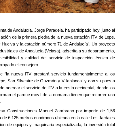
nta de Andalucía, Jorge Paradela, ha participado hoy, junto al
cación de la primera piedra de la nueva estación ITV de Lepe,
de Huelva y la estación número 71 de Andalucía”. Un proyecto
dustriales de Andalucía (Veiasa), adscrita a su departamento,
sibilidad y calidad del servicio de inspección técnica de
brayado el consejero.
ue “la nueva ITV prestará servicio fundamentalmente a los
Lepe, San Silvestre de Guzmán y Villablanca” y con su puesta
 acercar el servicio de ITV a la costa occidental, donde los
forman el parque móvil de la comarca tienen que recorrer una
.
resa Construcciones Manuel Zambrano por importe de 1,56
la de 6.125 metros cuadrados ubicada en la calle Los Jardales
ción de equipos y maquinaria especializada, la inversión total