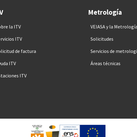
V
Metrología
obre la ITV
VEIASA y la Metrologí
rvicios ITV
Solicitudes
licitud de factura
Servicios de metrolog
yuda ITV
Áreas técnicas
staciones ITV