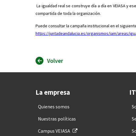
La igualdad real se construye día a día en VEIASA y e
compartida de toda la organización.
Puede consultar la campaña institucional en el siguient
https://juntadeandalucia.es/organismos/iam/areas/i
Volver
La empresa
IT
Quienes somos
S
Nuestras políticas
Se
Campus VEIASA
So