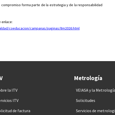
se compromiso forma parte de la estrategia y de la responsabilidad
e enlace:
gualdad/coeducacion/campanas/paginas/8m2026.html
V
Metrología
obre la ITV
VEIASA y la Metrologí
rvicios ITV
Solicitudes
licitud de factura
Servicios de metrolog