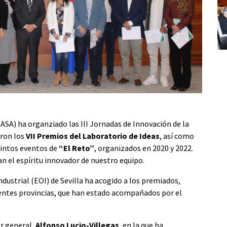
EIASA) ha organziado las III Jornadas de Innovación de la
aron los
VII Premios del Laboratorio de Ideas
, así como
tintos eventos de
“El Reto”
, organizados en 2020 y 2022.
an el espíritu innovador de nuestro equipo.
ndustrial (EOI) de Sevilla ha acogido a los premiados,
rentes provincias, que han estado acompañados por el
or general,
Alfonso Lucio-Villegas
, en la que ha