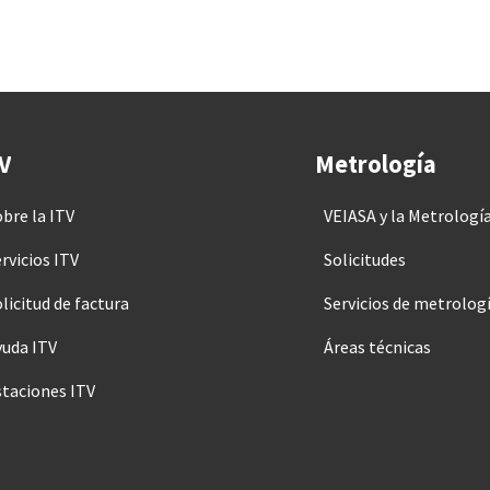
V
Metrología
obre la ITV
VEIASA y la Metrologí
rvicios ITV
Solicitudes
licitud de factura
Servicios de metrolog
yuda ITV
Áreas técnicas
staciones ITV