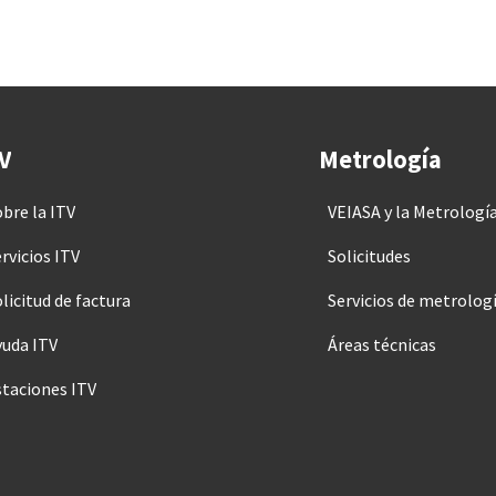
V
Metrología
obre la ITV
VEIASA y la Metrologí
rvicios ITV
Solicitudes
licitud de factura
Servicios de metrolog
yuda ITV
Áreas técnicas
staciones ITV