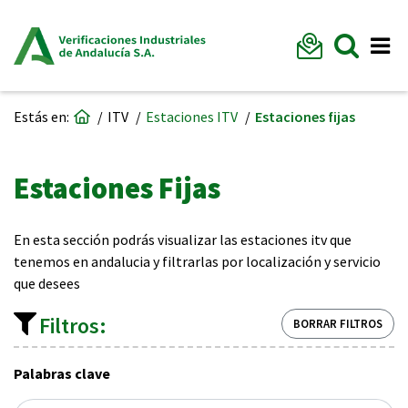
Formu
Mostr
Me
Ir a página de inicio
Estás en:
ITV
Estaciones ITV
Estaciones fijas
Estaciones Fijas
En esta sección podrás visualizar las estaciones itv que
tenemos en andalucia y filtrarlas por localización y servicio
que desees
Filtros:
BORRAR FILTROS
Palabras clave