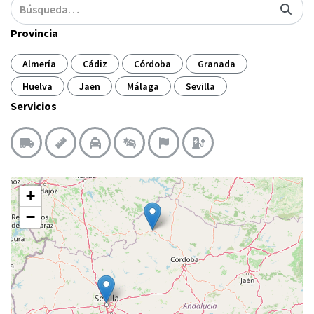
Provincia
Almería
Cádiz
Córdoba
Granada
Huelva
Jaen
Málaga
Sevilla
Servicios
+
−