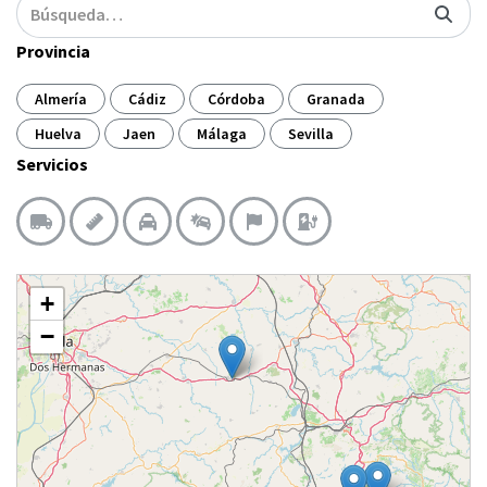
Provincia
Almería
Cádiz
Córdoba
Granada
Huelva
Jaen
Málaga
Sevilla
Servicios
+
−