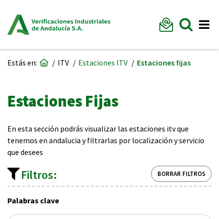
Formu
Mostr
Me
Ir a página de inicio
Estás en:
ITV
Estaciones ITV
Estaciones fijas
Estaciones Fijas
En esta sección podrás visualizar las estaciones itv que
tenemos en andalucia y filtrarlas por localización y servicio
que desees
Filtros:
BORRAR FILTROS
Palabras clave