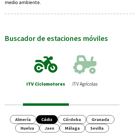
medio ambiente.
Buscador de estaciones móviles
ITV Ciclomotores
ITV Agrícolas
Almería
Cádiz
Córdoba
Granada
Huelva
Jaen
Málaga
Sevilla